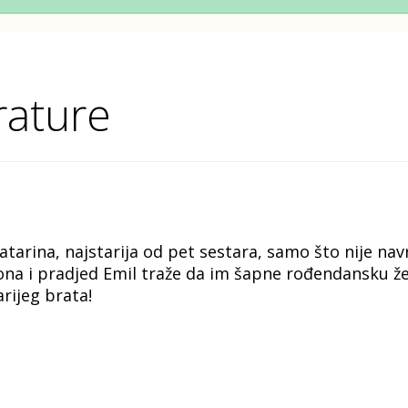
rature
Katarina, najstarija od pet sestara, samo što nije nav
na i pradjed Emil traže da im šapne rođendansku želj
arijeg brata!