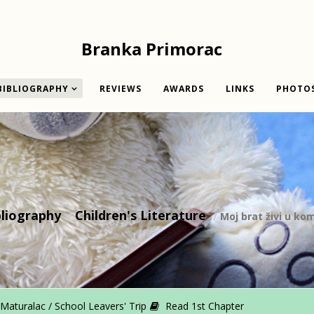
Branka Primorac
BIBLIOGRAPHY
REVIEWS
AWARDS
LINKS
PHOTO
bliography
Children's Literature
Moj brat živi u ko
aturalac / School Leavers' Trip
Read 1st Chapter