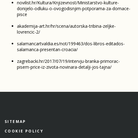
novilist.hr/Kultura/Knjizevnost/Ministarstvo-kulture-
donijelo-odluku-o-ovogodisnjim-potporama-za-domace-
pisce
akademija-art.hr/hr/scena/autorska-tribina-zeljke-
lovrencic-2/
salamancartvaldia.es/not/199463/dos-libros-editados-
salamanca-presentan-croacia/
zagrebacki.hr/2017/07/19/intervju-branka-primorac-
pisem-price-iz-zivota-novinara-detalji-jos-tajna/
SITEMAP
COOKIE POLICY