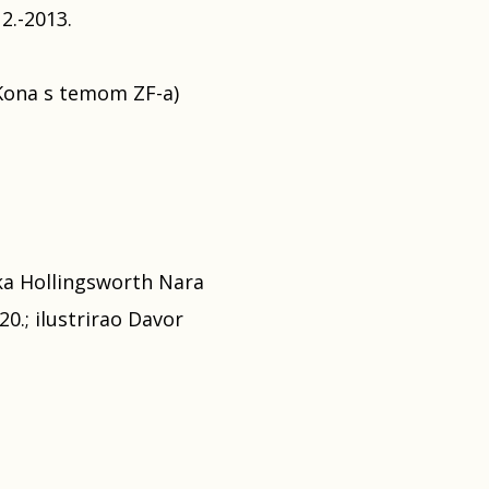
2.-2013.
aKona s temom ZF-a)
nka Hollingsworth Nara
0.; ilustrirao Davor