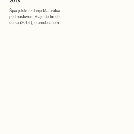
2018
Roki je simpatična svinjica
Španjolsko izdanje Maturalca
koja bježi od gazde mesara.
pod naslovom Viaje de fin de
Spas traži u nastambi Mirte i…
curso (2018.), o urnebesnom…