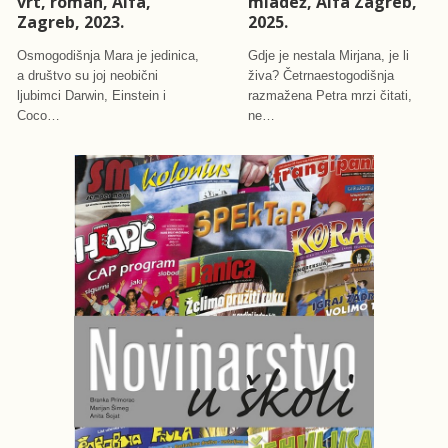
vrt, roman, Alfa,
mladež, Alfa Zagreb,
Zagreb, 2023.
2025.
Osmogodišnja Mara je jedinica,
Gdje je nestala Mirjana, je li
a društvo su joj neobični
živa? Četrnaestogodišnja
ljubimci Darwin, Einstein i
razmažena Petra mrzi čitati,
Coco…
ne…