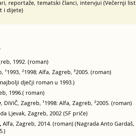
ari, reportaže, tematski članci, intervjui (Večernji li
i dijete)
T
greb, 1992. (roman)
, ¹1993, ²1998; Alfa, Zagreb, ³2005. (roman)
ajbolji dječji roman u 1993.)
eb, 1996.( roman)
e
, DiViČ, Zagreb, ¹1998: Alfa, Zagreb, ²2005. (roman)
ada Ljevak, Zagreb, 2002 (SF priče)
,
Alfa, Zagreb, 2014. (roman) (Nagrada Anto Gardaš, O
.)