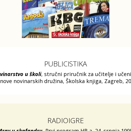
PUBLICISTIKA
vinarstvo u školi
, stručni priručnik za učitelje i učen
anove novinarskih družina, Školska knjiga, Zagreb, 20
RADIOIGRE
Mrav u skafandru
, Prvi program HR-a, 24. srpnja 199