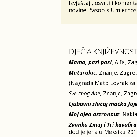
Izvještaji, osvrti i koment
novine, časopis Umjetnost 
DJEČJA KNJIŽEVNOS
Mama, pazi pas!
, Alfa, Za
Maturalac
, Znanje, Zagreb
(Nagrada Mato Lovrak za n
Sve zbog Ane
, Znanje, Zagr
Ljubavni slučaj mačka Joj
Moj djed astronaut
, Nakl
Zvonka Zmaj i Tri kavalira
dodijeljena u Meksiku 2015