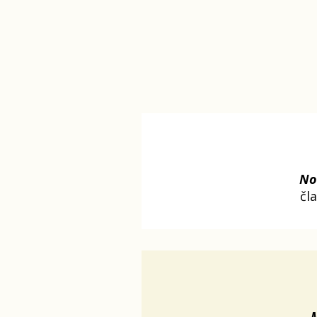
No
čl