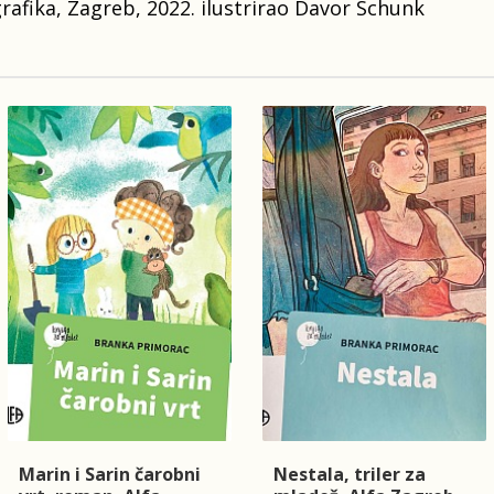
 grafika, Zagreb, 2022. ilustrirao Davor Schunk
Marin i Sarin čarobni
Nestala, triler za