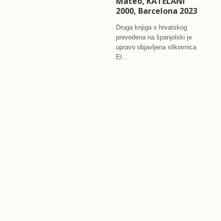
Mateo, KATELANI
Bilo bi divno imati psa. Maziti
2000, Barcelona 2023
ga i paziti, hraniti i voditi u
šetnju, povjeravati mu…
Druga knjiga s hrvatskog
prevedena na španjolski je
upravo objavljena slikovnica
El…