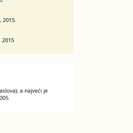
, 2015.
.
, 2015
ova), a najveći je
2005.