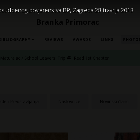
 prosudbenog povjerenstva BP, Zagreba 28 travnja 2018
Branka Primorac
BIBLIOGRAPHY
REVIEWS
AWARDS
LINKS
PHOTO
aturalac / School Leavers' Trip
Read 1st Chapter
de i Predstavljanja
Naslovnice
Novinski članci