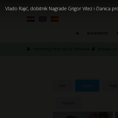
Vlado Rajić, dobitnik Nagrade Grigor Vitez i članica
BIOGRAPHY
Interesting Facts about Maturalac
Reviews on M
Sve
Razne
Nagra
Portreti